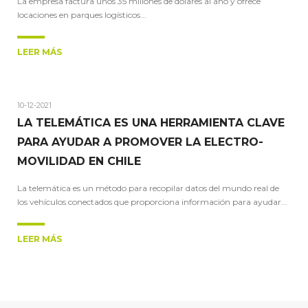
La empresa factura unos 35 millones de dólares al año y ofrece
locaciones en parques logísticos...
LEER MÁS
10-12-2021
LA TELEMÁTICA ES UNA HERRAMIENTA CLAVE
PARA AYUDAR A PROMOVER LA ELECTRO-
MOVILIDAD EN CHILE
La telemática es un método para recopilar datos del mundo real de
los vehículos conectados que proporciona información para ayudar...
LEER MÁS