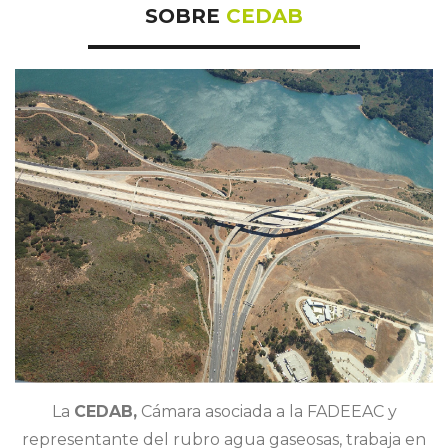
SOBRE
CEDAB
La
CEDAB,
Cámara asociada a la FADEEAC y
representante del rubro agua gaseosas, trabaja en