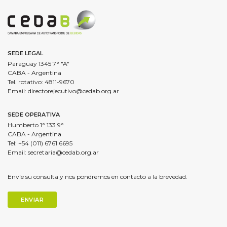
SEDE LEGAL
Paraguay 1345 7° "A"
CABA - Argentina
Tel. rotativo: 4811-9670
Email:
directorejecutivo@cedab.org.ar
SEDE OPERATIVA
Humberto 1° 133 9°
CABA - Argentina
Tel: +54 (011) 6761 6695
Email:
secretaria@cedab.org.ar
Envíe su consulta y nos pondremos en contacto a la brevedad.
ENVIAR